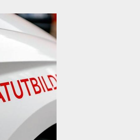
svårigheter. Man behöver prata svenska eller engelska flyta
nast 24 timmar innan lektionen, undantag sjukdom stärkt av
 or Michael! And please translate the above information!