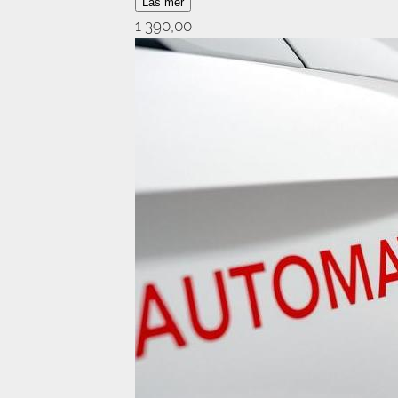
Läs mer
Vi återbetalar inga lektioner pga språk
1 390,00
bilen accepteras. Avbokning ska ske se
For english, book yourself with Thomas