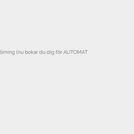
uppkörning (nu bokar du dig för AUTOMAT
nde för att köra med oss, ingen tolk i
 läkarintyg.