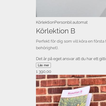
Körlektion
Personbil automat
Körlektion B
Perfekt för dig som vill köra en först
behörighet).
Det är på eget ansvar att du har ett gilti
Läs mer
Vi återbetalar inga lektioner pga språk
1 390,00
bilen accepteras. Avbokning ska ske se
For english, book yourself with Thomas