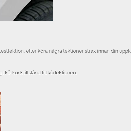
a testlektion, eller köra några lektioner strax innan din 
gt körkortstillstånd till körlektionen.
svårigheter. Man behöver prata svenska eller engelska flyta
nast 24 timmar innan lektionen, undantag sjukdom stärkt av
 or Michael! And please translate the above information!