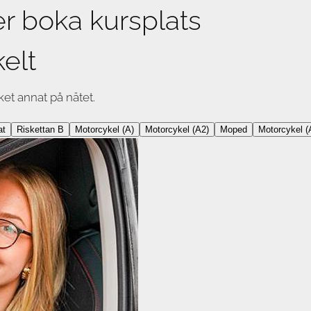
er boka kursplats
elt
ket annat på nätet.
at
Riskettan B
Motorcykel (A)
Motorcykel (A2)
Moped
Motorcykel (